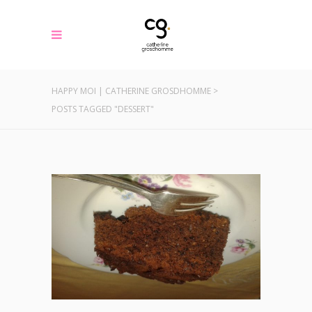
HAPPY MOI | CATHERINE GROSDHOMME
>
POSTS TAGGED "DESSERT"