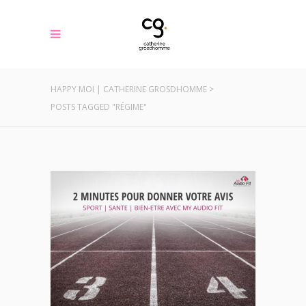
HAPPY MOI | CATHERINE GROSDHOMME
>
POSTS TAGGED "RÉGIME"